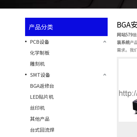
BGA
产品分类
网站579
是
PCB设备
装系统
产
需求。我
化学制板
雕刻机
SMT设备
BGA返修台
LED贴片机
丝印机
其他产品
台式回流焊