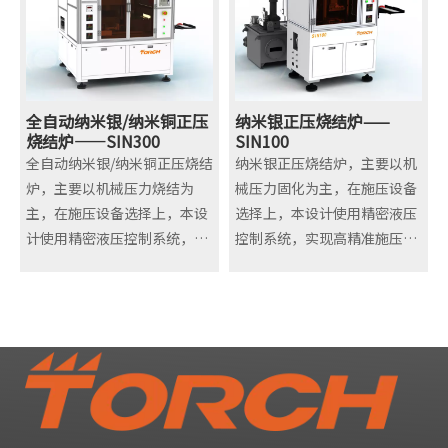
每个腔体具有独立的真泵及控
段抽真空，可以精准控制抽真
正压烧结炉、真空烧结炉，目
制系统，真空度≤1mbar,抽
空速率，同时能精准实现真空
前在车规级碳化硅MOSFET、
速100m^3/h，加装软抽阀，
值的恒定，从而实现更好的焊
大功率IGBT等领域有成熟的
速率可调。腔体真空数值实时
接质量。
封装工艺。
显示并可控制和调节。
快速抽真空功能：每个真空泵
全自动纳米银/纳米铜正压
纳米银正压烧结炉——
4、采用加热板接触式加热，
烧结炉——SIN300
配一个辅助真空罐体，可有效
SIN100
全自动纳米银/纳米铜正压烧结
纳米银正压烧结炉，主要以机
冷却板接触式散热，加热板和
缩短腔体各区抽真空的时间。
炉，主要以机械压力烧结为
械压力固化为主，在施压设备
冷却板面积685*350mm,加热
抽真空速度更快更易于可控。
主，在施压设备选择上，本设
选择上，本设计使用精密液压
板隔层承重≤20公斤；升温速
工作真空度：20pa。
计使用精密液压控制系统，实
控制系统，实现高精准施压。
率1-3℃/S，降温速率3-
精密传输和定位功能：高精度
现高精准施压。
在整体炉腔及结构设计上采用
6℃/S，均可编程控制。
传感器确保每个工件都能精确
在整体炉腔及结构设计上采用
真空密封结构设计，在固化时
5、工作温度室温~400℃，控
传输到指定位置，同时各区都
真空密封结构设计，在烧结时
可在真空环境或其他惰性气体
温精度≤±0.5℃，温度均匀
配有一组阻挡机构，防止治具
可在真空环境或其他惰性气体
（两种或两种以上）保护氛围
性≤±1%。
运行超过规定行程。
（两种或两种以上）保护氛围
内进行固化，提升产品固化质
6、焊接后单个空洞率低于
双加热系统设计：顶部、底部
内进行烧结，提升产品烧结质
量。
2%，总空洞率不超过
独立控温加热，有效提升模块
量。
整体设备包含：施压系统、真
3%（10*10mm以上），工艺
底板不平导致的焊接不良。
整体设备包含：自动上下料系
空系统、加热系统、温度控制
曲线可根据具体要求进行调
每组温区六点温度实时监控：