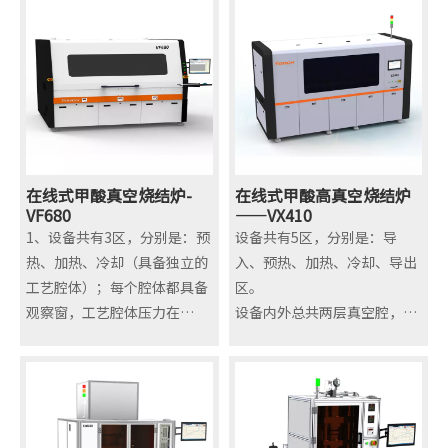
可在真空环境或其他惰性气体
真空密封结构设计，在烧结时
（两种或两种以上）保护氛围
可在真空环境或其他惰性气体
内进行固化，提升产品固化质
（两种或两种以上）保护氛围
量。
内进行烧结，提升产品烧结质
整体设备包含：施压系统、真
量。
空系统、加热系统、温度控制
整体设备包含：自动上下料系
系统、冷却系统等。
统、施压系统、真空系统、加
北京中科同志科技股份有限公
热系统、温度控制系统、冷却
在线式甲酸真空烧结炉-
在线式甲酸高真空烧结炉
司（以下简称“中科同
VF680
系统等。预压和本压两个阶
——VX410
1、设备共有3区，分别是：预
设备共有5区，分别是：导
志”），专业从事半导体设备
段。
热、加热、冷却（具备独立的
入、预热、加热、冷却、导出
的研发、生产、销售并举的高
工艺腔体）；每个腔体都具备
区。
新技术企业，产品主要包括银
观察窗，工艺腔体压力在
设备内外总共两层真空腔，区
烧结设备、倒装芯片共晶贴片
0.2~1050mbar。
别于同类一层的真空腔，两层
机、亚微米级贴片机、高精度
2、设备支持氮气、甲酸（氮
真空腔确保工件无氧化，甲酸
粘片机、真空共晶炉、真空回
气+甲酸）气氛环境，并能精
无泄漏。氧含量低于5ppm。
流焊等。公司致力于碳化硅功
准控制；支持焊片工艺。
可编程多段抽真空功能：设备
率芯片的封装，纳米银烧结印
3、可编程多段抽真空功能：
在抽真空时能实现可编程3-5
刷机、纳米银贴片机、纳米银