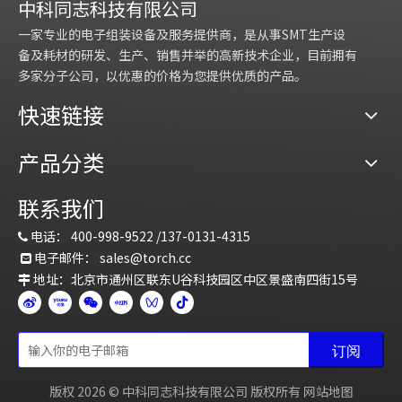
中科同志科技有限公司
统、施压系统、真空系统、加
系统、冷却系统等。
节；无夹具定位芯片焊接后位
预热、加热、冷却区各有6组
一家专业的电子组装设备及服务提供商，是从事SMT生产设
热系统、温度控制系统、冷却
北京中科同志科技股份有限公
移满足工艺需求（位移
共计18路测温点实时监控加热
备及耗材的研发、生产、销售并举的高新技术企业，目前拥有
系统等。预压和本压两个阶
司（以下简称“中科同
≤0.2mm角度≤1度)。
板温度均匀度，超过设定温
多家分子公司，以优惠的价格为您提供优质的产品。
段。
志”），专业从事半导体设备
7、工艺控制：1）焊接中各阶
差，设备会立即报警。通过单
北京中科同志科技股份有限公
的研发、生产、销售并举的高
段的温度梯度和时间，可按需
区6路测温报警系统实现设备
快速链接
司（以下简称“中科同
新技术企业，产品主要包括银
要自由编程并保存；
在产品焊接时的温度均匀度实
志”），专业从事半导体设备
烧结设备、倒装芯片共晶贴片
2）能实现所有工艺曲线的自
时监控，确保产品焊接质量。
产品分类
的研发、生产、销售并举的高
机、亚微米级贴片机、高精度
动生成，能对工艺程序进行编
本设备独立自主开发，拥有核
新技术企业，产品主要包括银
粘片机、真空共晶炉、真空回
辑；
心自主知识产权。无知识产权
联系我们
烧结设备、倒装芯片共晶贴片
流焊等。公司致力于碳化硅功
3）具有数字式气体质量流量
侵权风险。
电话：
400-998-9522 /
137-0131-4315
机、亚微米级贴片机、高精度
率芯片的封装，纳米银烧结印
控制器（MFC）,可精确控制工
A、模块和加热板之间只有一

电子邮件：
sales@torch.c
c
粘片机、真空共晶炉、真空回
刷机、纳米银贴片机、纳米银
艺气体流量。
层治具，温度均匀度优于同类

地址：北京市通州区联东U谷科技园区中区景盛南四街15号
流焊等。公司致力于碳化硅功
正压烧结炉、真空烧结炉，目

8、自主研发控制程序，可实
产品；±2℃%。
率芯片的封装，纳米银烧结印
前在车规级碳化硅MOSFET、
时监控和数据记录，实时显示
B、可不停机更换加热管，维
刷机、纳米银贴片机、纳米银
大功率IGBT等领域有成熟的
和记录温度、流量及真空数
护更方便；
正压烧结炉、真空烧结炉，目
封装工艺。
据；具备程序权限管理（管理
C、长期使用温度均匀度有保
订阅
前在车规级碳化硅MOSFET、
员、工艺员和操作员），防止
障，在长期使用过程中可通过
版权
2026
© 中科同志科技有限公司 版权所有
网站地图
大功率IGBT等领域有成熟的
程序参数被误改。
更换不同功率加热管来调整加