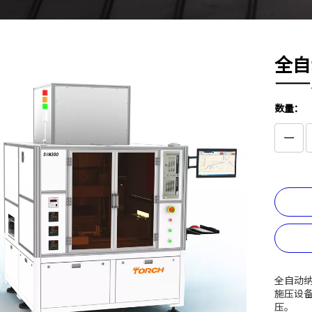
全自
——S
数量：
全自动
施压设
压。