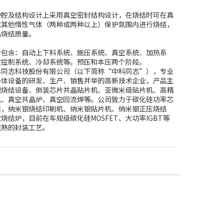
炉腔及结构设计上采用真空密封结构设计，在烧结时可在真
或其他惰性气体（两种或两种以上）保护氛围内进行烧结，
品烧结质量。
备包含：自动上下料系统、施压系统、真空系统、加热系
度控制系统、冷却系统等。预压和本压两个阶段。
科同志科技股份有限公司（以下简称“中科同志”），专业
导体设备的研发、生产、销售并举的高新技术企业，产品主
银烧结设备、倒装芯片共晶贴片机、亚微米级贴片机、高精
机、真空共晶炉、真空回流焊等。公司致力于碳化硅功率芯
装，纳米银烧结印刷机、纳米银贴片机、纳米银正压烧结
烧结炉，目前在车规级碳化硅MOSFET、大功率IGBT等
成熟的封装工艺。