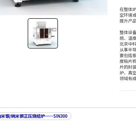
在整体
空环境
提升产
整体设
统、温
北京中
从事半
要包括
度粘片
片的封
炉、真空
领域有
米银/纳米铜正压烧结炉——SIN300