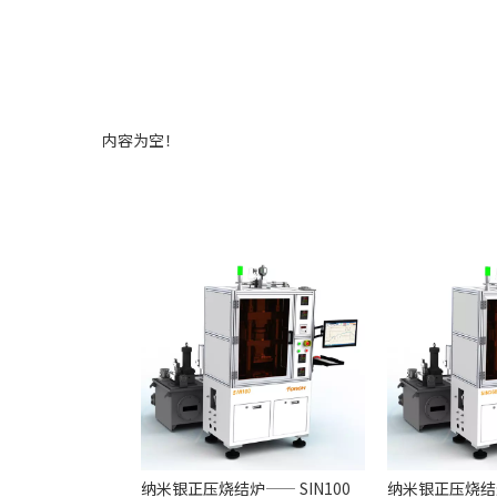
内容为空！
纳米银正压烧结炉—— SIN100
纳米银正压烧结炉