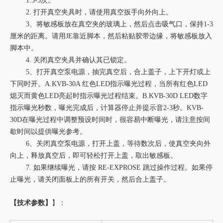
1.5-3次。
2. 打开真空夹具时，请使用真空扳手向外向上。
3、将敏感板放在真空夹的玻璃上，然后点击吸气口，保持1-3
厘米的距离。请用JE靠近脚本，然后粘贴胶带边缘，将敏感板放入
脚本中。
4. 关闭真空夹具并确认其已锁定。
5、打开真空泵电源，抽完真空后，合上盖子，上下开灯或上
下同时开。A.KVB-30A 红色LED指示曝光过程，当所有红色LED
熄灭而黄色LED亮起时指示曝光过程结束。B.KVB-30D LED数字
指示曝光秒数，曝光完成后，计算器停止并提示音2-3秒。KVB-
30D在曝光过程中调整预设时间时，很容易中断曝光，请注意按间
歇时间以提供曝光参考。
6、关闭真空泵电源，打开上盖，等待数次后，使真空夹向外
向上，释放真空后，即可轻松打开上盖，取出敏感板。
7. 如果继续曝光，请按 RE-EXPROSE 跳过操作过程。如果停
止曝光，请关闭面板上的所有开关，然后合上盖子。
【技术参数】
】：