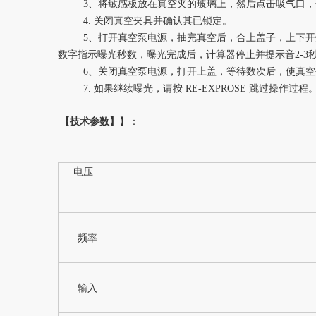
3、将敏感板放在真空夹的玻璃上，然后点击吸气口，保持
4. 关闭真空夹具并确认其已锁定。
5、打开真空泵电源，抽完真空后，合上盖子，上下开灯或上下同
数字指示曝光秒数，曝光完成后，计算器停止并提示音2-3
6、关闭真空泵电源，打开上盖，等待数次后，使真空夹
7. 如果继续曝光，请按 RE-EXPROSE 跳过操作
【技术参数】
】：
电压
频率
输入