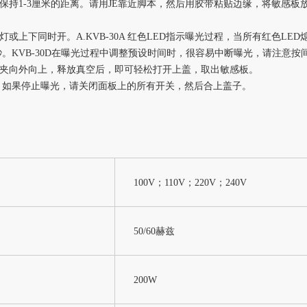
1-3厘米的距离。请用JE靠近脚本，然后用胶带粘贴边缘，将敏感板
时开。A.KVB-30A 红色LED指示曝光过程，当所有红色LED熄灭而
秒。KVB-30D在曝光过程中调整预设时间时，很容易中断曝光，请注意
向外向上，释放真空后，即可轻松打开上盖，取出敏感板。
过程。如果停止曝光，请关闭面板上的所有开关，然后合上盖子。
100V；110V；220V；240V
50/60赫兹
200W