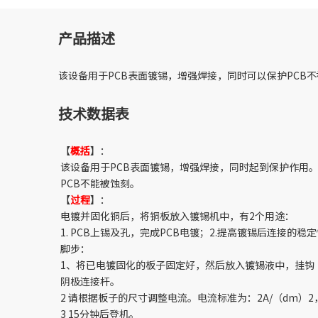
产品描述
该设备用于PCB表面镀锡，增强焊接，同时可以保护PCB
技术数据表
【
概括
】：
该设备用于PCB表面镀锡，增强焊接，同时起到保护作用
PCB不能被蚀刻。
【
过程
】：
电镀并固化铜后，将铜板放入镀锡机中，有2个用途：
1. PCB上锡及孔，完成PCB电镀；2.提高镀锡后连接的稳
脚步：
1、将已电镀固化的板子固定好，然后放入镀锡液中，挂钩
阴极连接杆。
2 请根据板子的尺寸调整电流。电流标准为：2A/（dm）
3 15分钟后登机。