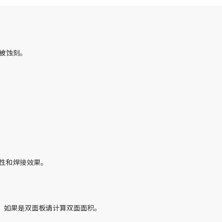
不被蚀刻。
。
定性和焊接效果。
2，如果是双面板请计算双面面积。