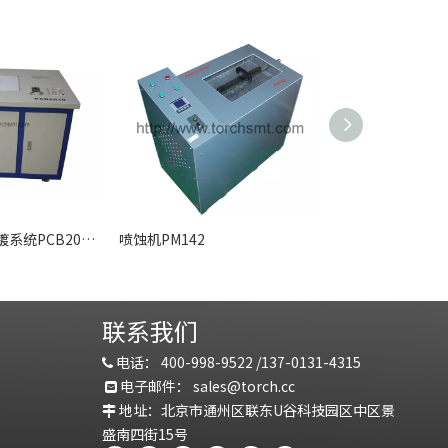
PCB孔金属化电镀系统PCB2030（铜）
喷蚀机PM142
联系我们
电话：
400-998-9522 /
137-0131-4315

电子邮件：
sales@torch.c
c

地址：北京市通州区联东U谷科技园区中区景

盛南四街15号