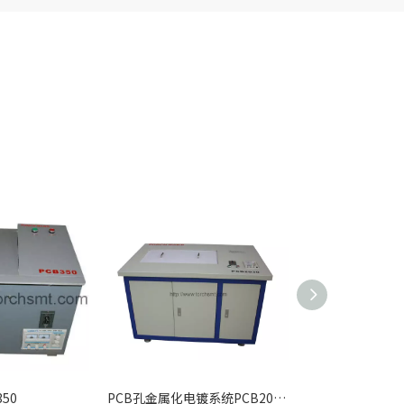
50
PCB孔金属化电镀系统PCB2030（铜）
喷蚀机PM142