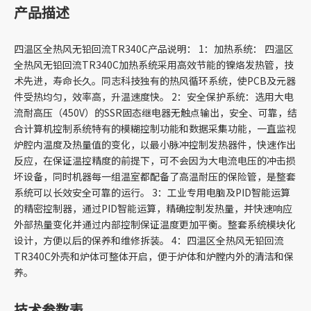
产品描述
四温区全热风无铅回流TR340C产品说明： 1：加热系统： 四温区
全热风无铅回流TR340C加热系统采用高效节能的镍烙发热管，技
术先进，寿命长久。同志科技独有的热风循环系统，使PCB及元器
件受热均匀，效率高，升温速度快。 2：安全保护系统：选用大电
流耐高压（450V）的SSR固态继电器无触点输出，安全、可靠，结
合计算机控制系统特有的模糊控制功能和数据采集功能，一直监视
炉腔内温度及热量值的变化，以最小脉冲控制发热器件，快速作出
反应，在保证温控精度的前提下，可不会因为大电流电压的冲击损
坏设备，同时机器每一组温室都配备了高温耐压的保险管，是整套
系统可以长效安全可靠的运行。 3：工业专用电脑及PID智能运算
的精密控制器，通过PID智能运算，精确控制发热量，并快速响应
外部热量变化并通过内部控制保证温度更加平衡。整套系统模块化
设计，方便以后的保养和维修拆装。 4：四温区全热风无铅回流
TR340C外壳和炉体可整体开启，便于炉体和炉膛内外的清洁和保
养。
技术参数表