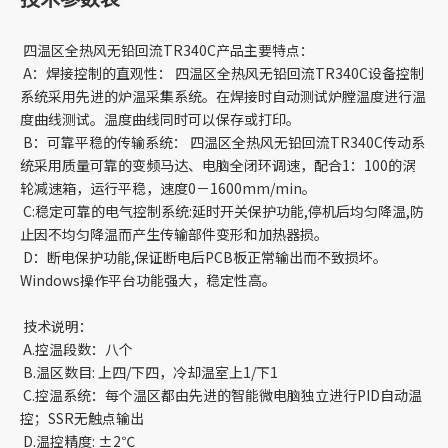
四温区全热风无铅回流TR340C产品主要特点：
A：焊接控制的直观性： 四温区全热风无铅回流TR340C设备控制
系统采用先进的炉温采集系统。在焊接时自动测试炉膛温度进行温
度曲线测试。温度曲线同时可以保存或打印。
B：可靠平稳的传输系统： 四温区全热风无铅回流TR340C传动系
统采用质量可靠的变频马达、电脑全闭环调速，配合1：100的涡
轮减速箱，运行平稳，速度0－1600mm/min。
C:稳定可靠的电气控制系统:延时开关保护功能,停机后均匀降温,防
止因不均匀降温而产生传输部件变形和加热器损。
D：断电保护功能,保证断电后PCB板正常输出而不致损坏。
Windows操作平台功能强大，稳定性高。
技术说明：
A.控温段数：八个
B.温区数目: 上四/下四，冷却温室上1/下1
C.控温系统：每个温区都由先进的智能微电脑独立进行PID自动温
控；SSR无触点输出
D.温控精度: ±2℃