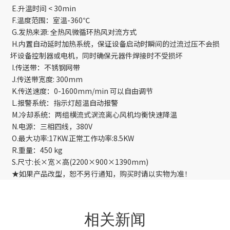
E.升温时间 < 30min
F.温度范围：室温-360℃
G.发热来源: 全热风微循环热风对流方式
H.内置自动延时加热系统，保证设备启动时瞬间的过流过压不会损
坏设备控制器或电机，同时确保元器件焊接时不受损坏
I.传送带：不锈钢网带
J.传送带宽度: 300mm
K.传送速度：0-1600mm/min 可以自由调节
L.报警系统：指示灯超温自动报警
M.冷却系统：两组横流式涡流离心风机均衡快速降温
N.电源：三相四线，380V
O.最大功率:17KW.正常工作功率:8.5KW
R.重量：450 kg
S.尺寸:长×宽×高(2200×900×1390mm)
★如果产品改型，恕不另行通知，购买时请以实物为准！
相关新闻