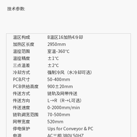
技术参数:
温区构成
8温区16加热4冷却
加热区长度
2950mm
温控范围
室温-360℃
温控精度
±1℃
三点温差
±2℃
冷却方式
强制冷风（水冷却可选）
PCB尺寸
50-400mm
PCB供给高度
900±20mm
传送方式
链轨及网带传送
传送方向
L→R（R→L可选）
传送速度
0-2000mm/min
链轨调宽范围
70-500mm
网带宽度
520mm
停电保护
Ups for Conveyor & PC
电源
AC三相 380V 50HZ