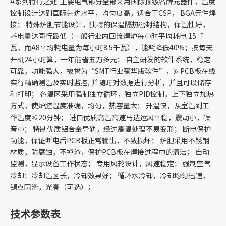
A系列特有之处: 主要电气部分全部采用国际顶级名牌元器件，温度
控制设计达到国际先进水平，均匀度高，适合于CSP， BGA元件焊
接； 特殊炉胆节能设计，独特的保温隔热密封结构，保温性好，
耗电量达同行最低（一般行业内回流焊炉每小时平均耗电 15 千
瓦，而A8平均耗电量为每小时8.5千瓦），能耗降低40%；按每天
开机24小时算，一年能省五万多元； 自主研发的软件系统，稳定
可靠，功能强大，被誉为“SMT行业豪华版软件”，对PCB板在线
实行精确测温及实时监控, 并随时对数据进行分析，并且可以储存
和打印； 各温区采用强制独立循环，独立PID控制，上下独立加热
方式，使炉腔温度准确，均匀，热容量大； 升温快，从室温到工
作温度≤20分钟； 进口优质高温高速马达运风平稳，震动小，噪
音小； 特制优质铝合金导轨，经过高温处理不易变形； 断电保护
功能，保证断电后PCB板正常输出，不致损坏； 炉胆采用不锈钢
材质，防腐蚀，不掉渣，保护PCB板在焊接过程中的清洁； 自动
监测，显示设备工作状态； 专用风轮设计，风速稳定； 强制空气
冷却；冷却温区长，冷却效果好； 循环水冷却，冷却均匀迅速，
锡点圆滑，光亮（可选）；
技术参数表