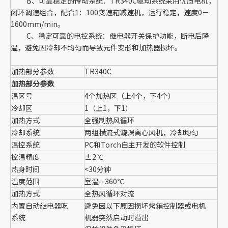
B、可靠稳定的传动系统：TR340C驱动系统采用优质电机，
闭环调速组合，配合1：100变速箱减速机，运行稳定，速度0－
1600mm/min。
C、稳定可靠的电控系统：继电器开关保护功能，断电后降
温，避免因冷却不均匀而导致元件变形和加热器损坏。
加热部分参数
TR340C
加热部分参数
温区号
4个加热区（上4个，下4个）
冷却区
1（上1，下1）
加热方式
全强制热风循环
冷却系统
两组横流式漩涡离心风机，冷却均匀
温控系统
PC和Torch自主开发的软件控制
控温精度
±2℃
热身时间
<30分钟
温度范围
室温--360℃
加热方式
全热风循环对流
内置自动继电器吃
避免因以下原因损坏烤箱控制器或电机
系统
机器突然启动时溢出