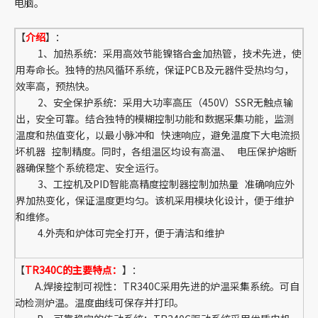
电脑。
【
介绍
】：
1、加热系统：采用高效节能镍铬合金加热管，技术先进，使
用寿命长。独特的热风循环系统，保证PCB及元器件受热均匀，
效率高，预热快。
2、安全保护系统：采用大功率高压（450V）SSR无触点输
出，安全可靠。结合独特的模糊控制功能和数据采集功能，监测
温度和热值变化，以最小脉冲和 快速响应，避免温度下大电流损
坏机器 控制精度。同时，各组温区均设有高温、 电压保护熔断
器确保整个系统稳定、安全运行。
3、工控机及PID智能高精度控制器控制加热量 准确响应外
界加热变化，保证温度更均匀。该机采用模块化设计，便于维护
和维修。
4.外壳和炉体可完全打开，便于清洁和维护
【
TR340C的主要特点：
】：
A.焊接控制可视性：TR340C采用先进的炉温采集系统。可自
动检测炉温。温度曲线可保存并打印。