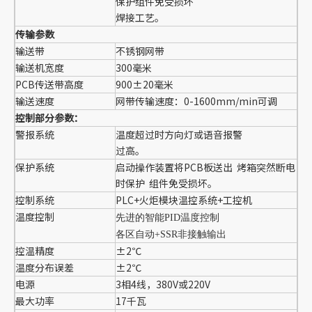
保护组件免受损坏
焊接工艺。
传输参数
输送带
不锈钢网带
输送机宽度
300毫米
PCB传送带高度
900±20毫米
输送速度
网带传输速度：0-1600mm/min可调
控制部分参数：
警报系统
温度超过时方向灯或语音报警
过高。
保护系统
启动操作装置将PCB板送出 烤箱突然断电
时保护 组件免受损坏。
控制系统
PLC+火炬模块温控系统+工控机
温度控制
先进的智能PID温度控制
各区自动+SSR非接触输出
控温精度
±2℃
温度分布误差
±2℃
电源
3相4线，380V或220V
最大功率
17千瓦