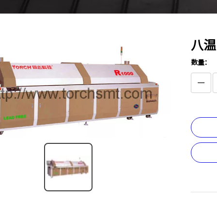
八温
数量：