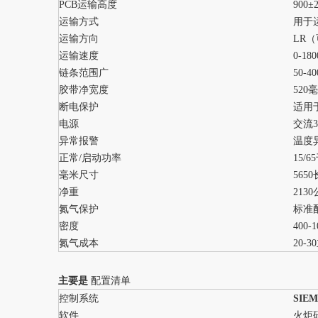
PCB运输高度
900
运输方式
用于
运输方向
LR
运输速度
0-1
链条范围广
50-
胶带净宽度
520
断电保护
适用于
电源
交流38
异常报警
温度
正常/启动功率
15/6
毫米尺寸
5650
净重
213
氮气保护
标准
密度
400-
氮气成本
20-
主要是
配置清单
控制系统
SIE
软件
火炬