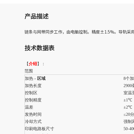
产品描述
链条与网带同步工作，由电脑控制。精度±1.5%。导轨
技术数据表
【
介绍
】：
范围
加热
- 区域
8个
加热长度
290
控制区
室温至
控制精度
±1℃
温差
±2℃
发热时间
≤20
冷却方式
强制
印刷电路板尺寸
50-