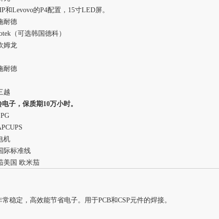
P和Levovo的P4配置，15寸LED屏。
施耐德
otek（可选韩国德科）
欧姆龙
施耐德
三越
Q电子，保质期10万小时。
PG
PCUPS
电机
国际标准线
茄美国 欧米茄
常稳定，高效能节省电子。用于PCB和CSP元件的焊接。