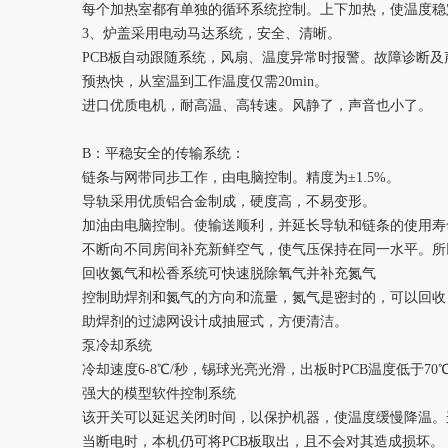
每个加热室都有单独的循环系统控制。上下加热，使温度稳
3、炉盖采用电动马达系统，安全、清晰。
PCB板自动跟随系统，风扇、温度异常时报警。故障诊断及
预热快，从室温到工作温度仅需20min。
进口优质电机，耐高温、高转速。风静了，声音也小了。
B：平稳安全的传输系统：
链条与网带同步工作，由电脑控制。精度为±1.5%。
导轨采用优质铝合金制成，硬度高，不易变形。
加油由电脑控制。使输送顺利，并延长导轨和链条的使用寿
不断向不同房间补充新鲜空气，使气压保持在同一水平。所
回收氮气和松香系统可快速脱除氧气并补充氮气
控制助焊剂和氮气的方向和流量，氮气是密封的，可以回收
助焊剂的过滤网设计成抽屉式，方便清洁。
泵冷却系统
冷却速度6-8℃/秒，锡球光亮光滑，出板时PCB温度低于70
强大的模型软件控制系统
该开关可以延迟关闭时间，以保护机器，使温度缓慢降温。
当断电时，本机仍可将PCB板取出，且不会对其造成损坏。