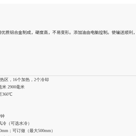
采用优质铝合金制成，硬度高，不易变形。添加油由电脑控制。使输送顺利
加热区，16个加热，2个冷却
0毫米 2900毫米
360℃
分钟
风冷（可选水冷）
400mm；可订做（最大500mm）