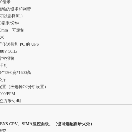
±20毫米
运输的链条和网带
（可以选择RL）
800毫米/分钟
400mm；可定制
毫米
传送带和 PC 的 UPS
0V 50Hz
异常报警
5千瓦
长*1360宽*1600高
0公斤
配置（应选择O2分析设置）
1000/PPM
30立方米/小时
MENS CPV、SIMA温控面板。（也可选配自研火炬）
研究