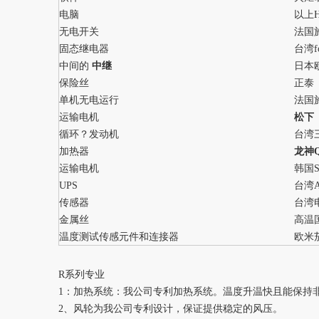
电脑
以上H
无电开关
法国
固态继电器
台湾f
中间的
中继
日本
保险丝
正泰
单机无电运行
法国
运输电机
松下
循环？发动机
台湾
加热器
龙神
运输电机
韩国S
UPS
台湾A
传感器
台湾
金属丝
高温
温度测试传感元件和连接器
欧米
R系列专业
1：加热系统：我公司专利加热系统。温度升温快且能保持非
2、风轮为我公司专利设计，保证提供稳定的风压。