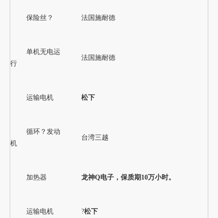
保险丝？
法国施耐德
单机无电运
法国施耐德
行
运输电机
松下
循环？发动
台湾三越
机
加热器
龙神Q电子，保质期10万小时。
运输电机
?
松下