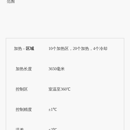
范围
加热
- 区域
10个加热区，20个加热，4个冷却
加热长度
3650毫米
控制区
室温至360℃
控制精度
±1℃
温差
±2℃