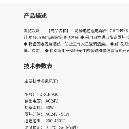
产品描述
浏览次数： 【商品名称】：防静电控温电焊台TORCH936 【联系
计,更轻巧易用,高级控温电焊台! ◆.采用日本进口陶瓷发热
◆.特备固定温度螺丝，防止工作人员滥调温度。 ◆.纤巧式
确、稳定。 ◆.特别适用于SMD元件的返修和普通直插式
技术参数表
主要技术参数见下：
型号：TORCH 936
输出电压： AC24V
功率消耗： 60W
发热元件： AC24V - 50W
控温范围： 200-480℃
温度稳定： ±1℃（无负荷时）