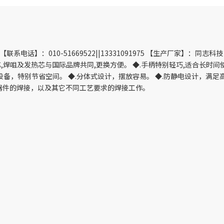
电话】：010-51669522||13331091975 【生产厂家】：同志科技
芯,焊咀及发热芯与国际品牌共同,更换方便。 ◆.手柄特别轻巧,适合长时
设备，特别节省空间。 ◆.分体式设计，摆放容易。 ◆.防静电设计，满足
元器件的焊接，以及其它不同工艺要求的焊接工作。