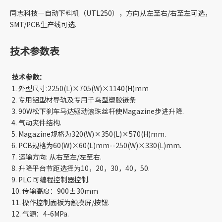
同志科技—自动下料机（UTL250），方向从左至右/右至左可选，
SMT/PCB生产线可选.
技术参数表
技术参数：
1. 外型尺寸:2250(L)×705(W)×1140(H)mm
2. 专用铝型材导轨及专用千鸟型塑胶链条
3. 90W松下刹车马达驱动滚珠丝杆使Magazine步进升降.
4. 气动夹件结构.
5. Magazine规格为320(W)×350(L)×570(H)mm.
6. PCB规格为60(W)×60(L)mm--250(W)×330(L)mm.
7. 运输方向: 从右至左/左至右.
8. 升降平台节距选择为10，20，30，40，50.
9. PLC 可编程控制器控制.
10. 传输高度：900±30mm
11. 操作控制面板为触摸屏/按钮.
12. 气源：4-6MPa.