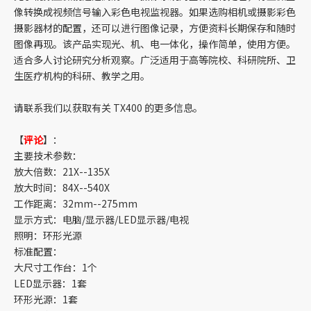
像转换成视频信号输入彩色电视监视器。如果选购相机或摄影彩色
摄影器材的配置，还可以进行图像记录，方便资料长期保存和随时
图像再现。该产品实现光、机、电一体化，操作简单，使用方便。
适合多人讨论研究分析观察。广泛适用于高等院校、科研院所、卫
生医疗机构的科研、教学之用。
请联系我们以获取有关 TX400 的更多信息。
【
评论
】：
主要技术参数：
放大倍数：21X--135X
放大时间：84X--540X
工作距离：32mm--275mm
显示方式：电脑/显示器/LED显示器/电视
照明：环形光源
标准配置：
大尺寸工作台：1个
LED显示器：1套
环形光源：1套