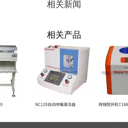
相关新闻
相关产品
0
NC120自动喷嘴清洁器
焊锡搅拌机T18