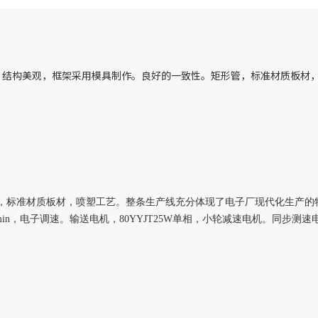
。2、结构美观，框架采用模具制作。良好的一致性。矩形管，标准材质板
，标准材质板材，喷塑工艺。整条生产线充分体现了电子厂现代化生产的
1.2m/min，电子调速。输送电机，80YYJT25W单相，小轮减速电机。同