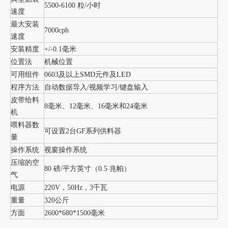
5500-6100 粒/小时
速度
最大安装
7000cph
速度
安装精度
+/-0.1毫米
位置法
机械位置
可用组件
0603及以上SMD元件及LED
程序方法
自动数据导入/视频学习/键盘输入
皮带给料
8毫米、12毫米、16毫米和24毫米
机
喂料器数
可设置2台GF系列供料器
量
操作系统
视窗操作系统
压缩的空
80 磅/平方英寸（0.5 兆帕）
气
电源
220V，50Hz，3千瓦
重量
320公斤
方面
2600*680*1500毫米