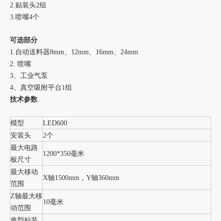
2.贴装头2组
3.喷嘴4个
可选部分
1.自动送料器8mm、12mm、16mm、24mm
2. 喷嘴
3、工业气泵
4、真空吸附平台1组
技术参数
模型
LED600
安装头
2个
最大电路
1200*350毫米
板尺寸
最大移动
X轴1500mm，Y轴360mm
范围
Z轴最大移
10毫米
动范围
典型贴装