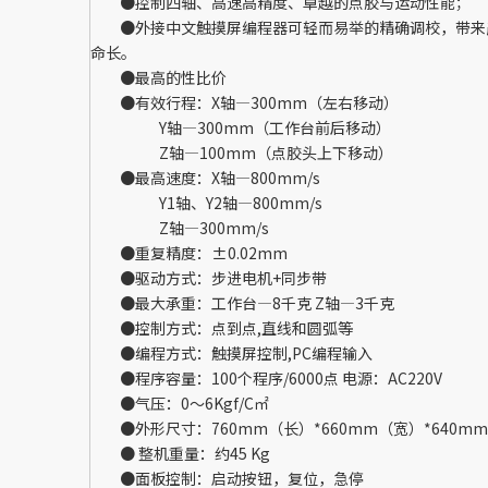
●控制四轴、高速高精度、卓越的点胶与运动性能；
●外接中文触摸屏编程器可轻而易举的精确调校，带来产
命长。
●最高的性比价
●有效行程：X轴—300mm（左右移动）
Y轴—300mm（工作台前后移动）
Z轴—100mm（点胶头上下移动）
●最高速度：X轴—800mm/s
Y1轴、Y2轴—800mm/s
Z轴—300mm/s
●重复精度：±0.02mm
●驱动方式：步进电机+同步带
●最大承重：工作台—8千克 Z轴—3千克
●控制方式：点到点,直线和圆弧等
●编程方式：触摸屏控制,PC编程输入
●程序容量：100个程序/6000点 电源：AC220V
●气压：0～6Kgf/C㎡
●外形尺寸：760mm（长）*660mm（宽）*640m
● 整机重量：约45 Kg
●面板控制：启动按钮，复位，急停