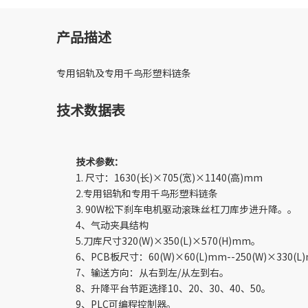
产品描述
专用铝轨及专用千鸟形塑料链条
技术数据表
技术参数：
1. 尺寸：1630(长)×705(宽)×1140(高)mm
2.专用铝轨和专用千鸟形塑料链条
3. 90W松下刹车电机驱动滚珠丝杠刀库步进升降。。
4、气动夹具结构
5.刀库尺寸320(W)×350(L)×570(H)mm。
6、PCB板尺寸：60(W)×60(L)mm--250(W)×330(L
7、输送方向：从右到左/从左到右。
8、升降平台节距选择10、20、30、40、50。
9、PLC可编程控制器。