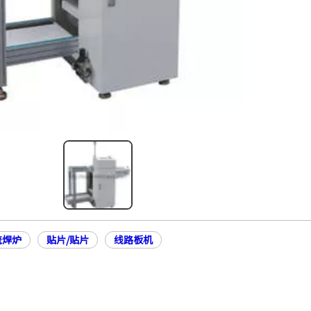
流焊炉
贴片/贴片
线路板机